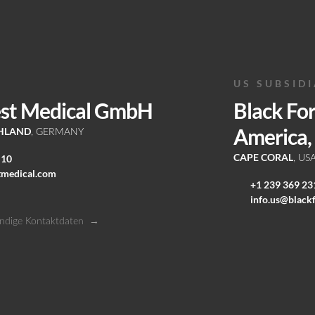
US SUBSID
est Medical GmbH
Black Fo
America, 
CHLAND
, GERMANY
CAPE CORAL
 10
, US
tmedical.com
+1 239 369 23
info.us@black
ändige Kontaktdaten