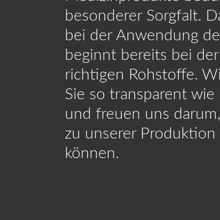
besonderer Sorgfalt. Da
Alle anzeigen
bei der Anwendung der
beginnt bereits bei de
richtigen Rohstoffe. W
Passwor
Sie so transparent wie
Datensc
und freuen uns darum
ÜBER DORO
PR
zu unserer Produktion 
KAT
können.