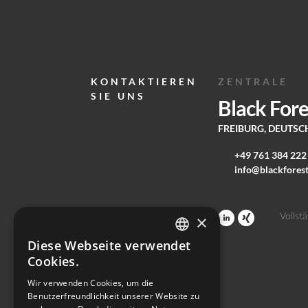
KON­TAK­TIE­REN
ZENTRALE
SIE UNS
Black For
FREIBURG, DEUTS
+49 761 384 222
info@blackfores
×
Vollst
Diese Webseite verwendet
ENGLISH
Cookies.
GERMAN
Wir verwenden Cookies, um die
Benutzerfreundlichkeit unserer Website zu