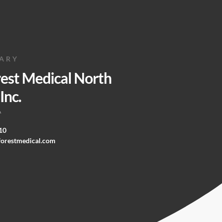
IARY
rest Medical North
Inc.
A
10
forestmedical.com