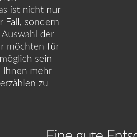
s ist nicht nur
ANMELDEN
 Fall, sondern
r Auswahl der
ir möchten für
t vergessen?
 möglich sein
hutz
, Ihnen mehr
UNSERE
ODUKT-
erzählen zu
PRODUKTION
EGORIEN
Eine gute Ents