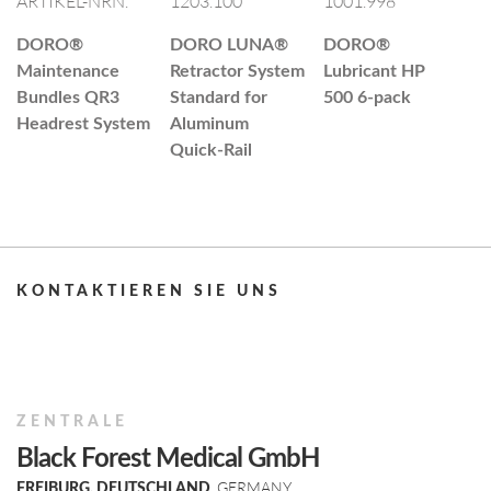
ARTIKEL-NRN.
1203.100
1001.998
A
3
DORO®
DORO LUNA®
DORO®
Maintenance
Retractor System
Lubricant HP
D
Bundles QR3
Standard for
500 6-pack
H
Headrest System
Aluminum
H
Quick-Rail
w
B
KON­TAK­TIE­REN SIE UNS
ZENTRALE
Black Forest Medical GmbH
, GERMANY
FREIBURG, DEUTSCHLAND