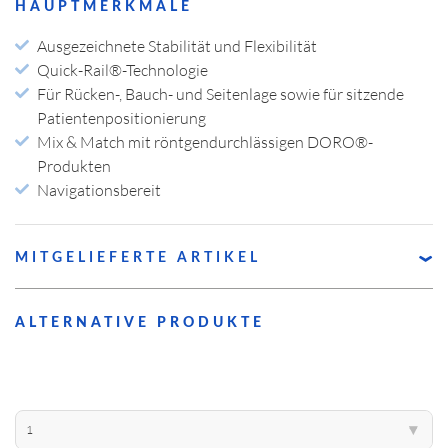
HAUPTMERKMALE
Registrieren
Ausgezeichnete Stabilität und Flexibilität
US SUBSIDIARY
Black Forest Medical North America, Inc.
Quick-Rail®-Technologie
Für Rücken-, Bauch- und Seitenlage sowie für sitzende
, USA
CAPE CORAL
ÜBER DORO
PRODUKT- KATEGORIEN
Patientenpositionierung
+1 239 369 2310
Mix & Match mit röntgendurchlässigen DORO®-
info.us@blackforestmedical.com
Produkten
Navigationsbereit
Vollständige Kontaktdaten
MITGELIEFERTE ARTIKEL
UNSERE PRODUKTION
1001.001
DORO® QR3-Schädelklemme Aluminium
ALTERNATIVE PRODUKTE
3001-00
DORO® Einstellbare Grundhalterung
Aluminium
3002-00
DORO® Klemmenadapter Aluminium
1
▾