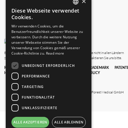
×
Diese Webseite verwendet
ENGLISH
Cookies.
GERMAN
Wir verwenden Cookies, um die
Benutzerfreundlichkeit unserer Website zu
verbessern. Durch die weitere Nutzung
unserer Webseite stimmen Sie der
Verwendung von Cookies gemäß unserer
Bitte beachten Sie, dass diese Website auch Produkte zeigt, die nicht in allen Ländern
Cookie-Richtlinie zu.
Read more
zugelassen sind. Wegen der Verfügbarkeit in Ihrem Land kontaktieren Sie uns bitte.
UNBEDINGT ERFORDERLICH
RECHTLICHE
DATENSCHUTZ
GESCHÄFTS­
TRADEMARK
PATENT
HINWEISE
BE­DING­
POLICY
PERFORMANCE
UNG­EN
TARGETING
© 2025 Black Forest Medical GmbH
FUNKTIONALITÄT
UNKLASSIFIZIERTE
ALLE AKZEPTIEREN
ALLE ABLEHNEN