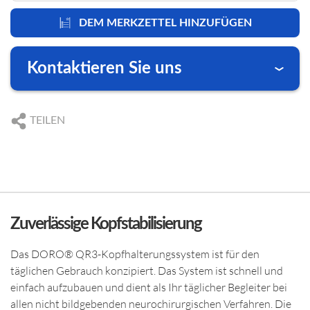
DEM MERKZETTEL HINZUFÜGEN
Kontaktieren Sie uns
Wir freuen uns auf Ihre Anfrage
DE
+49 761 384 222 10
TEILEN
US
+1 239 369 2310
DE
info@blackforestmedical.com
US
info.us@blackforestmedical.com
Zuverlässige Kopfstabilisierung
Das DORO® QR3-Kopfhalterungssystem ist für den
täglichen Gebrauch konzipiert. Das System ist schnell und
einfach aufzubauen und dient als Ihr täglicher Begleiter bei
allen nicht bildgebenden neurochirurgischen Verfahren. Die