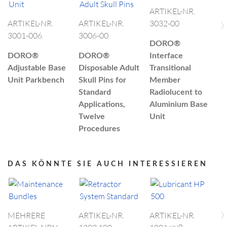
ARTIKEL-NR.
A
›
ARTIKEL-NR.
ARTIKEL-NR.
3032-00
3
3001-006
3006-00
DORO®
D
DORO®
DORO®
Interface
I
Adjustable Base
Disposable Adult
Transitional
C
Unit Parkbench
Skull Pins for
Member
t
Standard
Radiolucent to
A
Applications,
Aluminium Base
Twelve
Unit
Procedures
DAS KÖNNTE SIE AUCH INTERESSIEREN
›
MEHRERE
ARTIKEL-NR.
ARTIKEL-NR.