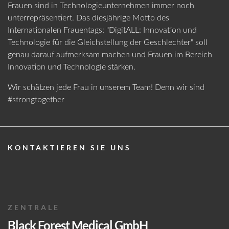
ARBEITEN BEI BLACK FOREST
STELLENANGEBOTE
Erwachsene
Patienten im
Frauen sind in Technologieunternehmen immer noch
MEDICAL
Patienten
Kindesalter
unterrepräsentiert. Das diesjährige Motto des
WER WIR SIND
360° TOUR
KONTAKT
Internationalen Frauentags: "DigitALL: Innovation und
TIPPS & TRICKS
BROSCHÜREN
Passwort:
Technologie für die Gleichstellung der Geschlechter" soll
KONTAKTIEREN SIE UNS
genau darauf aufmerksam machen und Frauen im Bereich
MANAGEMENT
UNSER ENGAGEMENT
Innovation und Technologie stärken.
Passwort vergessen?
FLYER
ZERTIFIZIERUNGEN
Wir schätzen jede Frau in unserem Team! Denn wir sind
#strongtogether
ANMELDEN
NEUIGKEITEN
UNSERE GESCHICHTE
WICHTIGE FORMULARE
Bildgebendes
Nichtbildgebendes
Umfeld
Umfeld
ZENTRALE
MESSEN
Black Forest Medical GmbH
KON­TAK­TIE­REN SIE UNS
Passwort vergessen?
ERGEBNISSE ANZEIGEN
FREIBURG, DEUTSCHLAND
, GERMANY
+49 761 384 222 10
Datenschutz
Alle anzeigen
info@blackforestmedical.com
Holen Sie sich Ihre persönlichen
ZENTRALE
Anmeldedaten
Black Forest Medical GmbH