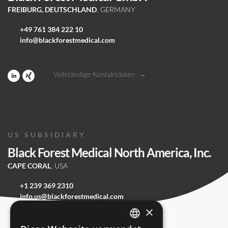
FREIBURG, DEUTSCHLAND
, GERMANY
Registrieren
US SUBSIDIARY
+49 761 384 222 10
Black Forest Medical North America, Inc.
info@blackforestmedical.com
CAPE CORAL
, USA
ÜBER DORO
PRODUKT- KATEGORIEN
+1 239 369 2310
Vollständige Kontaktdaten
info.us@blackforestmedical.com
Vollständige Kontaktdaten
US SUBSIDIARY
UNSERE PRODUKTION
Black Forest Medical North America, Inc.
CAPE CORAL
, USA
+1 239 369 2310
info.us@blackforestmedical.com
×