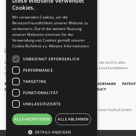
Diese Webseite verwendet
ENGLISH
Cookies.
GERMAN
Wir verwenden Cookies, um die
Benutzerfreundlichkeit unserer Website zu
verbessern. Durch die weitere Nutzung
unserer Webseite stimmen Sie der
Verwendung von Cookies gemäß unserer
Cookie-Richtlinie zu.
Weitere Informationen
UNBEDINGT ERFORDERLICH
Bitte beachten Sie, dass diese Website auch Produkte zeigt, die nicht in allen
Ländern zugelassen sind. Wegen der Verfügbarkeit in Ihrem Land kontaktieren
PERFORMANCE
Sie uns bitte.
TARGETING
RECHTLICHE
DATENSCHUTZ
GESCHÄFTS­
TRADEMARK
PATENT
HINWEISE
BE­DING­
POLICY
FUNKTIONALITÄT
UNG­EN
UNKLASSIFIZIERTE
© 2025 Black Forest Medical GmbH
ALLE AKZEPTIEREN
ALLE ABLEHNEN
DETAILS ANZEIGEN