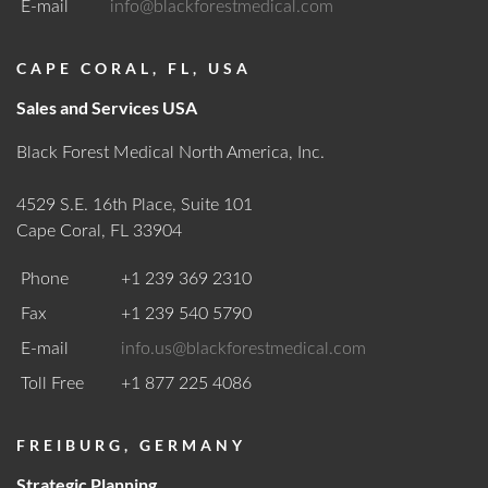
Passwort vergessen?
E-mail
info@blackforestmedical.com
ARBEITEN BEI BLACK FOREST
STELLENANGEBOTE
Erwachsene
Patienten im
MEDICAL
Patienten
Kindesalter
KONTAKT
WER WIR SIND
360° TOUR
Bitte geben Sie Ihren Benutzernamen oder Ihre E-Mail-
CAPE CORAL, FL, USA
TIPPS & TRICKS
BROSCHÜREN
Adresse ein. Anweisungen zum Zurücksetzen Ihres
KONTAKTIEREN SIE UNS
Passworts werden Ihnen umgehend per E-Mail zugesandt.
Sales and Services USA
Passwort zurücksetzen
MANAGEMENT
UNSER ENGAGEMENT
Black Forest Medical North America, Inc.
FLYER
ZERTIFIZIERUNGEN
Benutzername oder E-Mail-Adresse
4529 S.E. 16th Place, Suite 101
UNSERE GESCHICHTE
NEUIGKEITEN
Cape Coral, FL 33904
WICHTIGE FORMULARE
Bildgebendes
Nichtbildgebendes
Umfeld
PASSWORT ZURÜCKSETZEN
Umfeld
Phone
+1 239 369 2310
ZENTRALE
MESSEN
Black Forest Medical GmbH
Fax
+1 239 540 5790
Zurück zum Anmeldeformular
ERGEBNISSE ANZEIGEN
FREIBURG, DEUTSCHLAND
, GERMANY
E-mail
info.us@blackforestmedical.com
Toll Free
+1 877 225 4086
+49 761 384 222 10
Alle anzeigen
info@blackforestmedical.com
Passwort vergessen?
FREIBURG, GERMANY
Strategic Planning