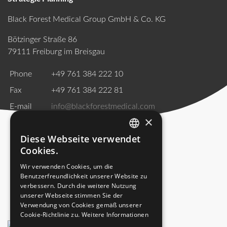
Datenschutz
US SUBSIDIARY
Black Forest Medical Group GmbH & Co. KG
Holen Sie sich Ihre persönlichen
Black Forest Medical North America, Inc.
Anmeldedaten
Bötzinger Straße 86
CAPE CORAL
, USA
79111 Freiburg im Breisgau
ÜBER DORO
PRODUKT- KATEGORIEN
Registrieren
+1 239 369 2310
Phone
+49 761 384 222 10
info.us@blackforestmedical.com
Fax
+49 761 384 222 81
Vollständige Kontaktdaten
E-mail
info@blackforestmedical.com
×
Diese Webseite verwendet
ENGLISH
UNSERE PRODUKTION
Cookies.
GERMAN
Wir verwenden Cookies, um die
Benutzerfreundlichkeit unserer Website zu
verbessern. Durch die weitere Nutzung
unserer Webseite stimmen Sie der
Verwendung von Cookies gemäß unserer
Cookie-Richtlinie zu.
Weitere Informationen