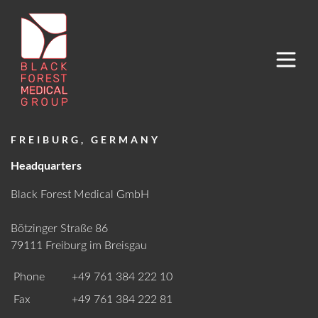
FREIBURG, GERMANY
PRODUKTE
Headquarters
FILTERN NACH
FILTERN NACH
OPERATIONSVERFAHREN
PRODUKTKATEGORIE
MYDORO
Suche nach Inhalten oder Produkten
LOGIN
PLEASE CHOOSE YOUR LANGUAGE
Black Forest Medical GmbH
®
MeinDORO
Konto
ENGLISH
ÜBER UNS
Bötzinger Straße 86
Für weitere Produkt- und Bestell-Informationen,
79111 Freiburg im Breisgau
Broschüren, Prospekte, Zertifikate sowie für mehr
KARRIERE
Informationen über Black Forest Medical Group und die
IS SELECTED
GERMAN
Phone
+49 761 384 222 10
®
DORO
Produktlinien loggen Sie sich bitte ein
Fax
+49 761 384 222 81
Bitte wählen Sie Ihre Sprache
MYDORO ACADEMY
RESSOURCEN