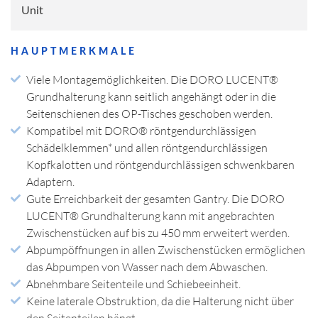
Erwachsene
ARBEITEN BEI BLACK FOREST
Patienten im
STELLENANGEBOTE
Unit
MEDICAL
Patienten
Kindesalter
KONTAKT
WER WIR SIND
360° TOUR
Passwort:
TIPPS & TRICKS
BROSCHÜREN
HAUPTMERKMALE
KONTAKTIEREN SIE UNS
Viele Montagemöglichkeiten. Die DORO LUCENT®
MANAGEMENT
UNSER ENGAGEMENT
Grundhalterung kann seitlich angehängt oder in die
Passwort vergessen?
FLYER
ZERTIFIZIERUNGEN
Seitenschienen des OP-Tisches geschoben werden.
Kompatibel mit DORO® röntgendurchlässigen
UNSERE GESCHICHTE
ANMELDEN
NEUIGKEITEN
Schädelklemmen* und allen röntgendurchlässigen
WICHTIGE FORMULARE
Bildgebendes
Nichtbildgebendes
Kopfkalotten und röntgendurchlässigen schwenkbaren
Umfeld
Umfeld
Adaptern.
ZENTRALE
MESSEN
Gute Erreichbarkeit der gesamten Gantry. Die DORO
Black Forest Medical GmbH
LUCENT® Grundhalterung kann mit angebrachten
Passwort vergessen?
ERGEBNISSE ANZEIGEN
, GERMANY
FREIBURG, DEUTSCHLAND
Zwischenstücken auf bis zu 450 mm erweitert werden.
Abpumpöffnungen in allen Zwischenstücken ermöglichen
Datenschutz
+49 761 384 222 10
das Abpumpen von Wasser nach dem Abwaschen.
Alle anzeigen
info@blackforestmedical.com
Abnehmbare Seitenteile und Schiebeeinheit.
Holen Sie sich Ihre persönlichen
Keine laterale Obstruktion, da die Halterung nicht über
Anmeldedaten