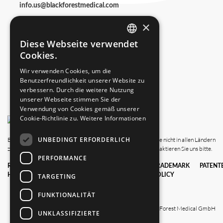
info.us@blackforestmedical.com
×
Diese Webseite verwendet
ENGLISH
Cookies.
GERMAN
Wir verwenden Cookies, um die
Benutzerfreundlichkeit unserer Website zu
verbessern. Durch die weitere Nutzung
unserer Webseite stimmen Sie der
Verwendung von Cookies gemäß unserer
Cookie-Richtlinie zu.
Weitere Informationen
UNBEDINGT ERFORDERLICH
Bitte beachten Sie, dass diese Website auch Produkte zeigt, die nicht in allen Ländern
zugelassen sind. Wegen der Verfügbarkeit in Ihrem Land kontaktieren Sie uns bitte.
PERFORMANCE
RECHTLICHE
DATENSCHUTZ
GESCHÄFTS­
TRADEMARK
PATENT
HINWEISE
BE­DING­
POLICY
TARGETING
UNG­EN
FUNKTIONALITÄT
© 2025 Black Forest Medical GmbH
UNKLASSIFIZIERTE