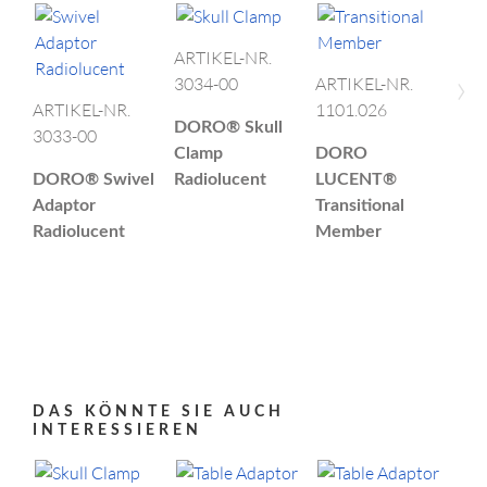
ARTIKEL-NR.
›
3034-00
ARTIKEL-NR.
ARTIKEL-NR.
1101.026
DORO®
Skull
3033-00
ART
Clamp
DORO
303
DORO®
Swivel
Radiolucent
LUCENT®
Adaptor
Transitional
DO
Radiolucent
Member
Hor
Hea
Rad
Adu
Ext
DAS KÖNNTE SIE AUCH
INTERESSIEREN