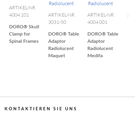
ARTIKEL-NR.
›
4004.101
ARTIKEL-NR.
ARTIKEL-NR.
3031-50
4004.001
ART
DORO®
Skull
110
Clamp for
DORO®
Table
DORO®
Table
Spinal Frames
Adaptor
Adaptor
DO
Radiolucent
Radiolucent
LU
Maquet
Medifa
Cra
Stab
Sys
KON­TAK­TIE­REN SIE UNS